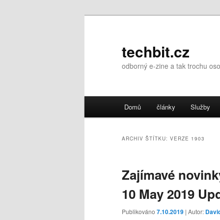
Přejít
Přejít
k
k
hlavnímu
obsahu
techbit.cz
obsahu
postranního
odborný e-zine a tak trochu os
webu
panelu
Hlavní
Domů
články
Služby
navigační
menu
ARCHIV ŠTÍTKU:
VERZE 1903
Zajímavé novin
10 May 2019 Up
Publikováno
7.10.2019
| Autor:
Davi