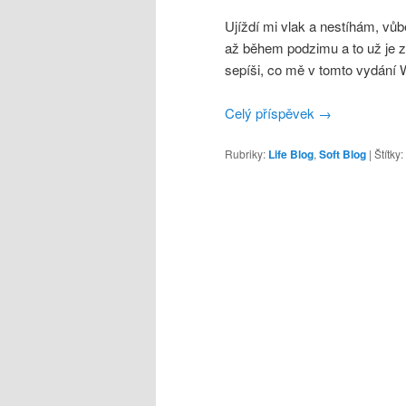
Ujíždí mi vlak a nestíhám, v
až během podzimu a to už je za
sepíši, co mě v tomto vydání 
Celý příspěvek
→
Rubriky:
Life Blog
,
Soft Blog
|
Štítky: