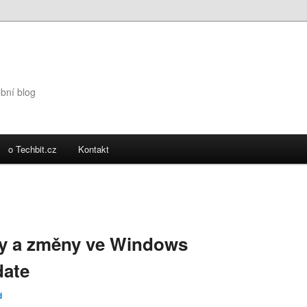
obní blog
o Techbit.cz
Kontakt
ky a změny ve Windows
date
d