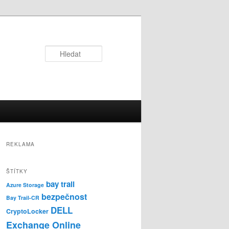
Hledat
REKLAMA
ŠTÍTKY
bay trail
Azure Storage
bezpečnost
Bay Trail-CR
DELL
CryptoLocker
Exchange Online