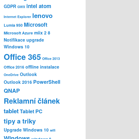
intel atom
GDPR
GWX
lenovo
Internet Explorer
Microsoft
Lumia 950
miix 2 8
Microsoft Azure
Notifikace upgrade
Windows 10
Office 365
Office 2013
offline instalace
Office 2016
Outlook
OneDrive
PowerShell
Outlook 2016
QNAP
Reklamní článek
tablet
Tablet PC
tipy a triky
Upgrade Windows 10
wifi
Windows
windows 8