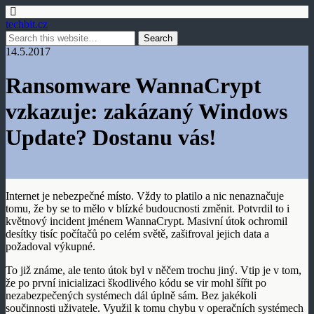
techbit.cz
14.5.2017
Ransomware WannaCrypt
vzkazuje: zakázaný Windows
Update? Dostanu vás!
Internet je nebezpečné místo. Vždy to platilo a nic nenaznačuje
tomu, že by se to mělo v blízké budoucnosti změnit. Potvrdil to i
květnový incident jménem WannaCrypt. Masivní útok ochromil
desítky tisíc počítačů po celém světě, zašifroval jejich data a
požadoval výkupné.
To již známe, ale tento útok byl v něčem trochu jiný. Vtip je v tom,
že po první inicializaci škodlivého kódu se vir mohl šířit po
nezabezpečených systémech dál úplně sám. Bez jakékoli
součinnosti uživatele. Využil k tomu chybu v operačních systémech