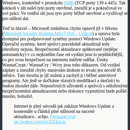
Windows, konkrétně v protokolu
SMB
(TCP porty 139 a 445). Tak
kdekoli v síti našel tyto porty otevřené, zneužil je a pokračoval ve
své práci. Ve vnitřní síti jsou tyto porty běžně otevřené a využívají se
pro sdílení dat.
Teď to hlavní – Microsoft zmíněnou chybu opravil již v březnu
(
Microsoft Security Bulletin MS17-010 – Critical
) a oprava byla
dostupná pro podporované systémy pomocí Windows Update.
Operační systémy, které správci pravidelně aktualizují tedy
ohroženy nejsou. Bezpečnostní aktualizace aplikované (nejlépe
automaticky) v co nejkratším čase od vydání jsou to nejdůležitější,
co pro svou bezpečnost na internetu můžete udělat. Útoky
WannaCrypt / WannaCry / Wcry jsou toho důkazem. Od vydání
záplaty a zneužití chyby masivním útokem to trvalo jen necelé tři
měsíce. Tato hrozba je již známá a zachytí ji i běžné antivirové
programy. Ale jistě se dočkáme různých modifikací a útočníci to
budou zkoušet dále. Nepoučených uživatelů a správců s odloženými
bezpečnostními aktualizacemi nebo dokonce vypnutými bude pořád
mnoho, bohužel.
Internet je plný návodů jak zakázat Windows Update a
komentáře u článků plné stížností na nucené
aktualizace.. achjo.
#WannaCrypt
pic.twitter.com/nzQZEIqLte