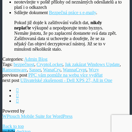
neotevírejte v poště přílohy od neznámých odesílatelů a to
platí i o odkazech
Sdílejte dokument
Bezpečná práce s e-maily
.
Pokud již dojde k zašifrování vašich dat,
nikdy
neplaťte
výkupné a nepodporujte tento byznys.
Nemáte jistotu, že po zaplacení dostanete svá data zpět.
Zašifrovaná data si uchovejte a doufejte, že se za
nějaký čas objeví decryptovací nástroj. Již se to v
minulosti několikrát stalo.
Categories:
Admin Blog
Tags:
bezpečnost
,
CryptoLocker
,
Jak zakázat Windows Update
,
Ransomware
,
Sasser
,
WanaCry
,
WannaCrypt
,
Wcry
previous post
PPC vám pomůže na webu více vydělat
next post
Uživatelské zkušenosti - Dell XPS 27, All in One
Powered by
WPtouch Mobile Suite for WordPress
Back to top
mobile
desktop