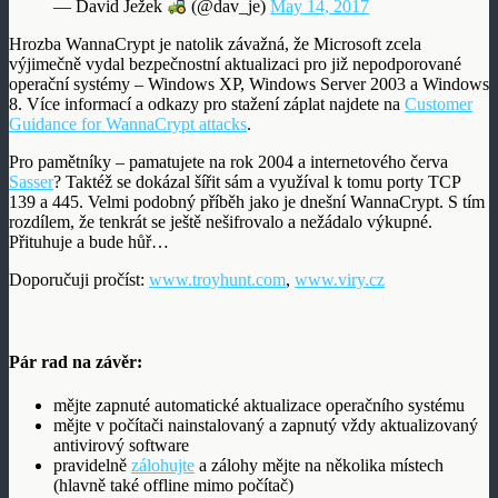
— David Ježek
(@dav_je)
May 14, 2017
Hrozba WannaCrypt je natolik závažná, že Microsoft zcela
výjimečně vydal bezpečnostní aktualizaci pro již nepodporované
operační systémy – Windows XP, Windows Server 2003 a Windows
8. Více informací a odkazy pro stažení záplat najdete na
Customer
Guidance for WannaCrypt attacks
.
Pro pamětníky – pamatujete na rok 2004 a internetového červa
Sasser
? Taktéž se dokázal šířit sám a využíval k tomu porty TCP
139 a 445. Velmi podobný příběh jako je dnešní WannaCrypt. S tím
rozdílem, že tenkrát se ještě nešifrovalo a nežádalo výkupné.
Přituhuje a bude hůř…
Doporučuji pročíst:
www.troyhunt.com
,
www.viry.cz
Pár rad na závěr:
mějte zapnuté automatické aktualizace operačního systému
mějte v počítači nainstalovaný a zapnutý vždy aktualizovaný
antivirový software
pravidelně
zálohujte
a zálohy mějte na několika místech
(hlavně také offline mimo počítač)