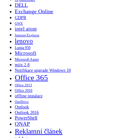
DELL
Exchange Online
GDPR
GWX
intel atom
Internet Explorer
lenovo
Lumia 950
Microsoft
Microsoft Azure
miix 2 8
Notifikace upgrade Windows 10
Office 365
Office 2013
Office 2016
offline instalace
OneDrive
Outlook
Outlook 2016
PowerShell
QNAP
Reklamní článek