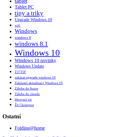
tablet
Tablet PC
tipy a triky
Upgrade Windows 10
wifi
Windows
windows 8
windows 8.1
Windows 10
Windows 10 novinky
Windows Update
Z3735F
zakázat upgrade windows 10
Zakázání aktualizace Windows 10
Záloha do Azure
Záloha do cloudu
šifrovací vir
Žít Cholupice
Ostatní
Folding@home