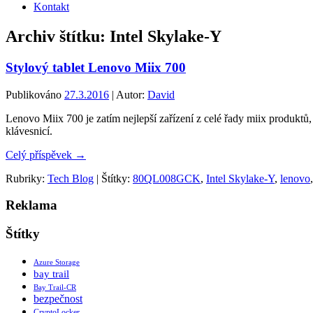
Kontakt
Archiv štítku:
Intel Skylake-Y
Stylový tablet Lenovo Miix 700
Publikováno
27.3.2016
| Autor:
David
Lenovo Miix 700 je zatím nejlepší zařízení z celé řady miix produktů,
klávesnicí.
Celý příspěvek
→
Rubriky:
Tech Blog
|
Štítky:
80QL008GCK
,
Intel Skylake-Y
,
lenovo
Reklama
Štítky
Azure Storage
bay trail
Bay Trail-CR
bezpečnost
CryptoLocker