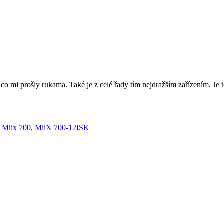
 co mi prošly rukama. Také je z celé řady tím nejdražším zařízením. Je
,
Miix 700
,
MiiX 700-12ISK