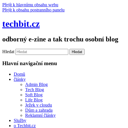
Přejít k hlavnímu obsahu webu
Přejít k obsahu postranního panelu
techbit.cz
odborný e-zine a tak trochu osobní blog
Hledat
Hlavní navigační menu
Domů
články
Admin Blog
Tech Blog
Soft Blog
Life Blog
Ježek v cloudu
Dům a zahrada
Reklamní články
Služby
o Techbit.cz