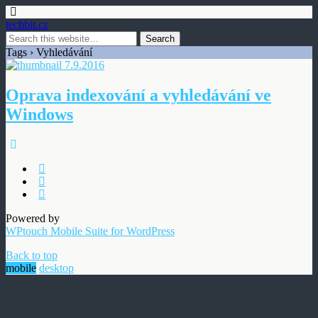
techbit.cz
Tags › Vyhledávání
7.9.2016
Oprava indexování a vyhledávání ve
Windows
Powered by
WPtouch Mobile Suite for WordPress
Back to top
mobile
desktop