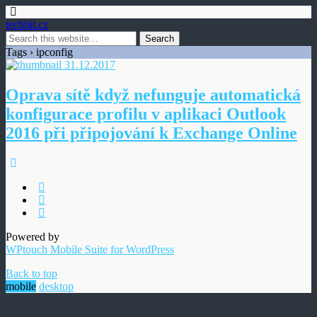
techbit.cz
Tags › ipconfig
31.12.2017
Oprava sítě když nefunguje automatická
konfigurace profilu v aplikaci Outlook
2016 při připojování k Exchange Online
Powered by
WPtouch Mobile Suite for WordPress
Back to top
mobile
desktop