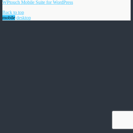
WPtouch Mobile Suite for WordPress
Back to top
mobile
desktop