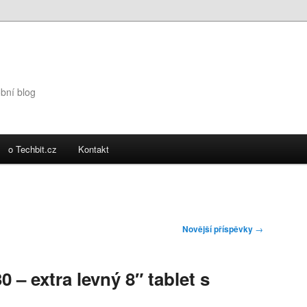
obní blog
o Techbit.cz
Kontakt
Novější příspěvky
→
0 – extra levný 8″ tablet s