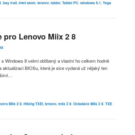
5
,
bay trail
,
intel atom
,
lenovo
,
tablet
,
Tablet PC
,
windows 8.1
,
Yoga
e pro Lenovo Miix 2 8
id
ty s Windows 8 velmi oblíbený a vlastní ho celkem hodně
na aktualizaci BIOSu, která je sice vydaná už nějaký ten
evšiml…
vers Miix 2 8
,
Hiking TXEI
,
lenovo
,
miix 2 8
,
Ovladače Miix 2 8
,
TXE