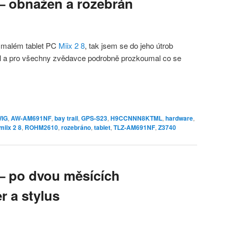
 – obnažen a rozebrán
o malém tablet PC
Miix 2 8
, tak jsem se do jeho útrob
vil a pro všechny zvědavce podrobně prozkoumal co se
WIG
,
AW-AM691NF
,
bay trail
,
GPS-S23
,
H9CCNNN8KTML
,
hardware
,
miix 2 8
,
ROHM2610
,
rozebráno
,
tablet
,
TLZ-AM691NF
,
Z3740
 – po dvou měsících
er a stylus