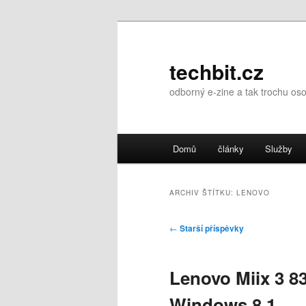
Přejít
Přejít
k
k
hlavnímu
obsahu
techbit.cz
obsahu
postranního
odborný e-zine a tak trochu os
webu
panelu
Hlavní
Domů
články
Služby
navigační
menu
ARCHIV ŠTÍTKU:
LENOVO
Navigace
←
Starší příspěvky
pro
příspěvky
Lenovo Miix 3 83
Windows 8.1