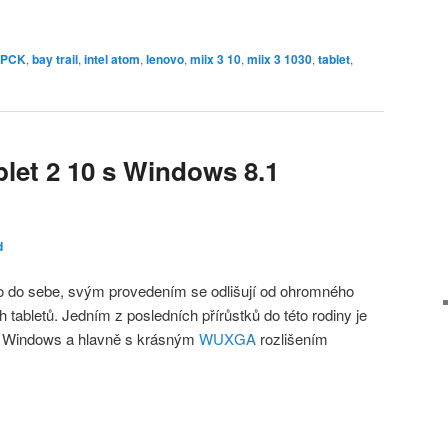
4PCK
,
bay trail
,
intel atom
,
lenovo
,
miix 3 10
,
miix 3 1030
,
tablet
,
let 2 10 s Windows 8.1
d
o do sebe, svým provedením se odlišují od ohromného
tabletů. Jedním z posledních přírůstků do této rodiny je
 s Windows a hlavně s krásným
WUXGA
rozlišením