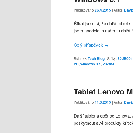
Publikováno
26.4.2015
| Autor:
Davi
Říkal jsem si, že další tablet
jsem neodolal a mám tu další 8
Celý příspěvek
→
Rubriky:
Tech Blog
|
Štítky:
80JB00
PC
,
windows 8.1
,
Z3735F
Tablet Lenovo Mi
Publikováno
11.3.2015
| Autor:
Davi
Další tablet a opět od Lenova
poskytnout své produkty kriti