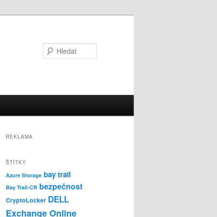
Hledat
REKLAMA
ŠTÍTKY
bay trail
Azure Storage
bezpečnost
Bay Trail-CR
DELL
CryptoLocker
Exchange Online