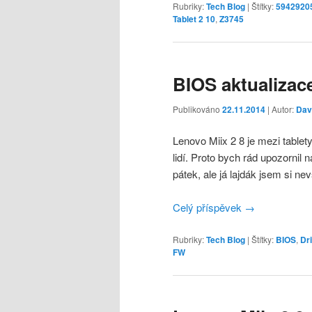
Rubriky:
Tech Blog
|
Štítky:
5942920
Tablet 2 10
,
Z3745
BIOS aktualizac
Publikováno
22.11.2014
| Autor:
Dav
Lenovo Miix 2 8 je mezi table
lidí. Proto bych rád upozornil 
pátek, ale já lajdák jsem si n
Celý příspěvek
→
Rubriky:
Tech Blog
|
Štítky:
BIOS
,
Dri
FW