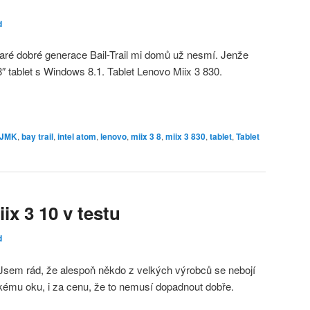
d
 staré dobré generace Bail-Trail mi domů už nesmí. Jenže
″ tablet s Windows 8.1. Tablet Lenovo Miix 3 830.
1JMK
,
bay trail
,
intel atom
,
lenovo
,
miix 3 8
,
miix 3 830
,
tablet
,
Tablet
ix 3 10 v testu
d
. Jsem rád, že alespoň někdo z velkých výrobců se nebojí
ckému oku, i za cenu, že to nemusí dopadnout dobře.