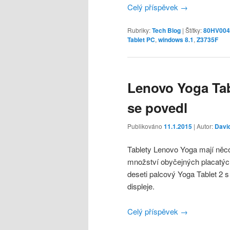
Celý příspěvek
→
Rubriky:
Tech Blog
|
Štítky:
80HV00
Tablet PC
,
windows 8.1
,
Z3735F
Lenovo Yoga Tab
se povedl
Publikováno
11.1.2015
| Autor:
Davi
Tablety Lenovo Yoga mají něc
množství obyčejných placatých 
deseti palcový Yoga Tablet 2
displeje.
Celý příspěvek
→