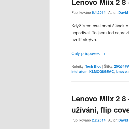
Lenovo Miix 2 8
Publikováno
6.4.2014
| Autor:
David
Když jsem psal první článek 
nepodíval. To jsem teď napra
uvnitř skrývá.
Celý příspěvek
→
Rubriky:
Tech Blog
|
Štítky:
25Q64F
intel atom
,
KLMCG8GEAC
,
lenovo
,
Lenovo Miix 2 8
užívání, flip cov
Publikováno
2.2.2014
| Autor:
David