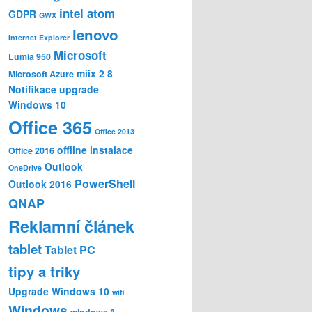
intel atom
GDPR
GWX
lenovo
Internet Explorer
Microsoft
Lumia 950
miix 2 8
Microsoft Azure
Notifikace upgrade
Windows 10
Office 365
Office 2013
offline instalace
Office 2016
Outlook
OneDrive
PowerShell
Outlook 2016
QNAP
Reklamní článek
tablet
Tablet PC
tipy a triky
Upgrade Windows 10
wifi
Windows
windows 8